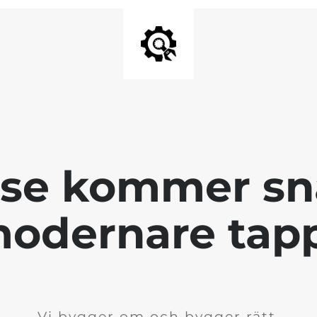
se kommer sna
odernare tap
Vi bygger om och bygger rätt.