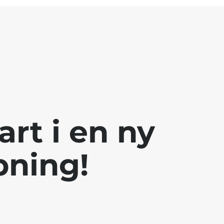
rt i en ny
pning!